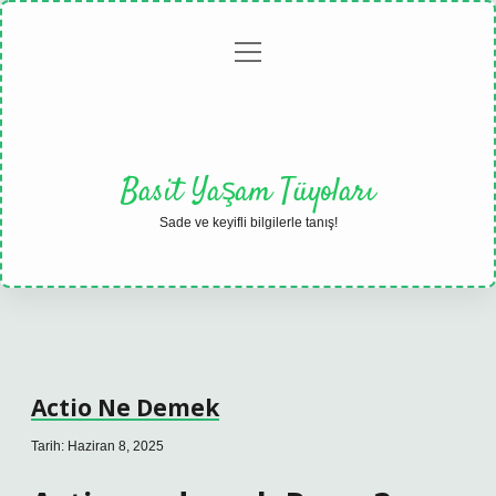
menüyü
Anasayfa
Gizlilik
Yasal
Hakkımızda
aç
Politikası
Uyarı
Basit Yaşam Tüyoları
Sade ve keyifli bilgilerle tanış!
Actio Ne Demek
Tarih: Haziran 8, 2025