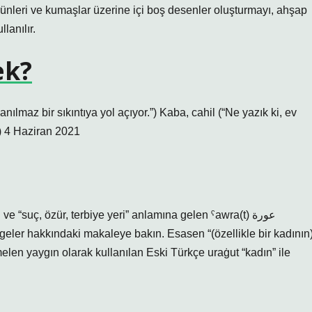
l ürünleri ve kumaşlar üzerine içi boş desenler oluşturmayı, ahşap
lanılır.
ek?
nılmaz bir sıkıntıya yol açıyor.”) Kaba, cahil (“Ne yazık ki, ev
”) 4 Haziran 2021
suç, özür, terbiye yeri” anlamına gelen ˁawra(t) عورة
bölgeler hakkındaki makaleye bakın. Esasen “(özellikle bir kadının
len yaygın olarak kullanılan Eski Türkçe uraġut “kadın” ile