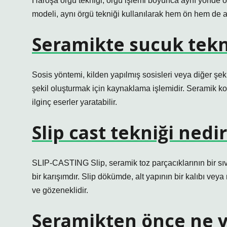
Haroşa örgü tekniği, örgü işlemi boyunca aynı yönde ö
modeli, aynı örgü tekniği kullanılarak hem ön hem de ark
Seramikte sucuk tekn
Sosis yöntemi, kilden yapılmış sosisleri veya diğer şe
şekil oluşturmak için kaynaklama işlemidir. Seramik k
ilginç eserler yaratabilir.
Slip cast tekniği nedi
SLIP-CASTING Slip, seramik toz parçacıklarının bir sıvı 
bir karışımdır. Slip dökümde, alt yapının bir kalıbı vey
ve gözeneklidir.
Seramikten önce ne y