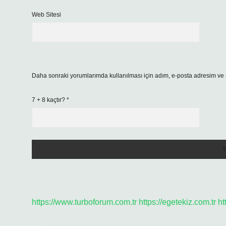
Web Sitesi
Daha sonraki yorumlarımda kullanılması için adım, e-posta adresim ve s
7 + 8 kaçtır?
*
https://www.turboforum.com.tr
https://egetekiz.com.tr
ht