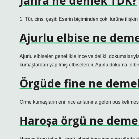
Janra ne demek TDK?
1. Tür, cins, çeşit: Eserin biçiminden çok, türüne ilişkin
Ajurlu elbise ne dem
Ajurlu elbiseler, genellikle ince ve delikli dokumalarıy
kumaşlardan yapılmış elbiselerdir. Ajurlu dokuma, elbise
Örgüde fine ne deme
Örme kumaşların eni ince anlamına gelen pus kelimesiyle,
Haroşa örgü ne deme