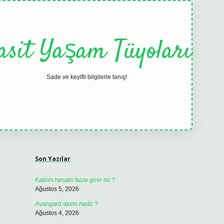
asit Yaşam Tüyoları
Sade ve keyifli bilgilerle tanış!
Sidebar
elexbet
tulipbet güncel
Son Yazılar
Katılım hesabı faize girer mi ?
Ağustos 5, 2026
Avangard akımı nedir ?
Ağustos 4, 2026