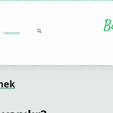
B
Hakkımızda
mek