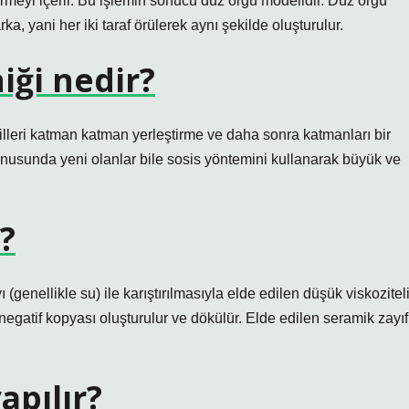
rmeyi içerir. Bu işlemin sonucu düz örgü modelidir. Düz örgü
a, yani her iki taraf örülerek aynı şekilde oluşturulur.
iği nedir?
killeri katman katman yerleştirme ve daha sonra katmanları bir
onusunda yeni olanlar bile sosis yöntemini kullanarak büyük ve
r?
(genellikle su) ile karıştırılmasıyla elde edilen düşük viskozitel
a negatif kopyası oluşturulur ve dökülür. Elde edilen seramik zayıf
apılır?