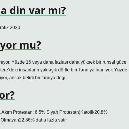
a din var mı?
Aralık 2020
nıyor mu?
inanıyor. Yüzde 15 veya daha fazlası daha yüksek bir ruhsal güce
ltere’deki insanların yaklaşık dörtte biri Tanrı’ya inanıyor. Yüzde
r, ancak belirli bir tanrıya değil.
or?
 Akım Protestan; 6.5% Siyah Protestan)Katolik20.8%
 Olmayan22.86% daha fazla satır