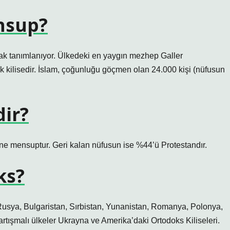
nsup?
arak tanımlanıyor. Ülkedeki en yaygın mezhep Galler
yük kilisedir. İslam, çoğunluğu göçmen olan 24.000 kişi (nüfusun
ir?
e mensuptur. Geri kalan nüfusun ise %44’ü Protestandır.
ks?
 Rusya, Bulgaristan, Sırbistan, Yunanistan, Romanya, Polonya,
rtışmalı ülkeler Ukrayna ve Amerika’daki Ortodoks Kiliseleri.