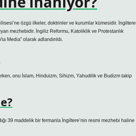
 dine inanıyor?
ilisesi’ne özgü ilkeler, doktrinler ve kurumlar kümesidir. İngiltere
stiyan mezhebidir. İngiliz Reformu, Katoliklik ve Protestanlık
Via Media” olarak adlandırıldı.
?
urken, onu İslam, Hinduizm, Sihizm, Yahudilik ve Budizm takip
ne?
dığı 39 maddelik bir fermanla İngiltere’nin resmi mezhebi haline