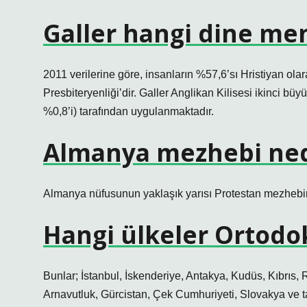
Galler hangi dine me
2011 verilerine göre, insanların %57,6’sı Hristiyan ol
Presbiteryenliği’dir. Galler Anglikan Kilisesi ikinci bü
%0,8’i) tarafından uygulanmaktadır.
Almanya mezhebi ned
Almanya nüfusunun yaklaşık yarısı Protestan mezhebin
Hangi ülkeler Ortodo
Bunlar; İstanbul, İskenderiye, Antakya, Kudüs, Kıbrıs,
Arnavutluk, Gürcistan, Çek Cumhuriyeti, Slovakya ve ta