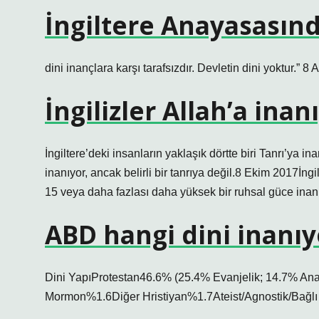
İngiltere Anayasasınd
dini inançlara karşı tarafsızdır. Devletin dini yoktur.” 8 
İngilizler Allah’a ina
İngiltere’deki insanların yaklaşık dörtte biri Tanrı’ya 
inanıyor, ancak belirli bir tanrıya değil.8 Ekim 2017İngi
15 veya daha fazlası daha yüksek bir ruhsal güce inanıyo
ABD hangi dini inanıy
Dini YapıProtestan46.6% (25.4% Evanjelik; 14.7% Ana
Mormon%1.6Diğer Hristiyan%1.7Ateist/Agnostik/Bağlı