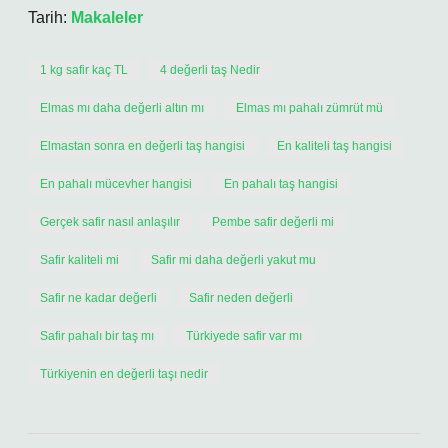
Tarih:
Makaleler
1 kg safir kaç TL
4 değerli taş Nedir
Elmas mı daha değerli altın mı
Elmas mı pahalı zümrüt mü
Elmastan sonra en değerli taş hangisi
En kaliteli taş hangisi
En pahalı mücevher hangisi
En pahalı taş hangisi
Gerçek safir nasıl anlaşılır
Pembe safir değerli mi
Safir kaliteli mi
Safir mi daha değerli yakut mu
Safir ne kadar değerli
Safir neden değerli
Safir pahalı bir taş mı
Türkiyede safir var mı
Türkiyenin en değerli taşı nedir