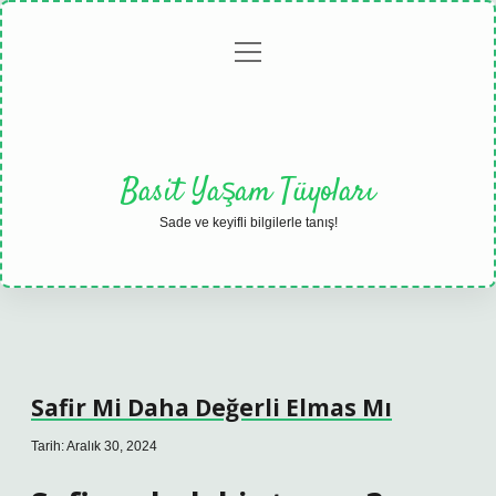
menüyü
Anasayfa
Gizlilik
Yasal
Hakkımızda
aç
Politikası
Uyarı
Basit Yaşam Tüyoları
Sade ve keyifli bilgilerle tanış!
Safir Mi Daha Değerli Elmas Mı
Tarih: Aralık 30, 2024