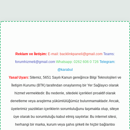
xbet
tulipbet güncel
Reklam ve İletişim:
E-mail:
backlinkpaneli@gmail.com
Teams:
forumhizmeti@gmail.com
Whatsapp: 0262 606 0 726
Telegram:
@karabul
Yasal Uyarı:
Sitemiz, 5651 Sayılı Kanun gereğince Bilgi Teknolojileri ve
İletişim Kurumu (BTK) tarafından onaylanmış bir Yer Sağlayıcı olarak
hizmet vermektedir. Bu nedenle, sitedeki içerikleri proaktif olarak
denetleme veya araştırma yükümlülüğümüz bulunmamaktadır. Ancak,
üyelerimiz yazdıkları içeriklerin sorumluluğunu taşımakta olup, siteye
üye olarak bu sorumluluğu kabul etmiş sayılırlar. Bu internet sitesi,
herhangi bir marka, kurum veya şahıs şirketi ile hiçbir bağlantısı